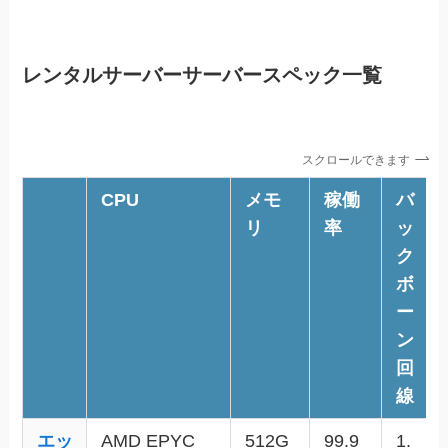
レンタルサーバーサーバースペック一覧
スクロールできます
CPU
メモ
稼働
バ
リ
率
ッ
ク
ボ
ー
ン
回
線
エッ
AMD EPYC
512G
99.9
1.