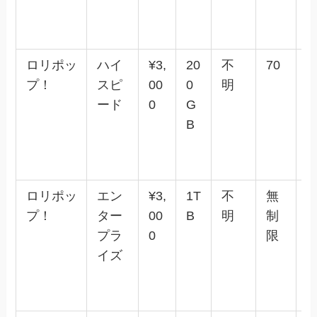
ロリポッ
ハイ
¥3,
20
不
70
✕
プ！
スピ
00
0
明
ード
0
G
B
ロリポッ
エン
¥3,
1T
不
無
✕
プ！
ター
00
B
明
制
プラ
0
限
イズ