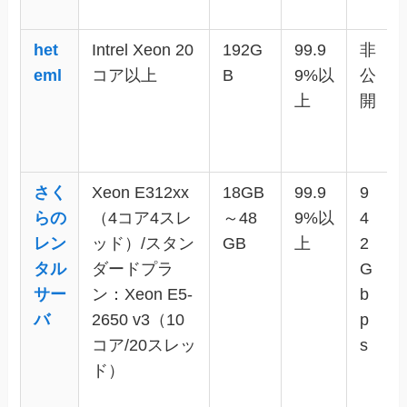
het
Intrel Xeon 20
192G
99.9
非
eml
コア以上
B
9%以
公
上
開
さく
Xeon E312xx
18GB
99.9
9
らの
（4コア4スレ
～48
9%以
4
レン
ッド）/スタン
GB
上
2
タル
ダードプラ
G
サー
ン：Xeon E5-
b
バ
2650 v3（10
p
コア/20スレッ
s
ド）