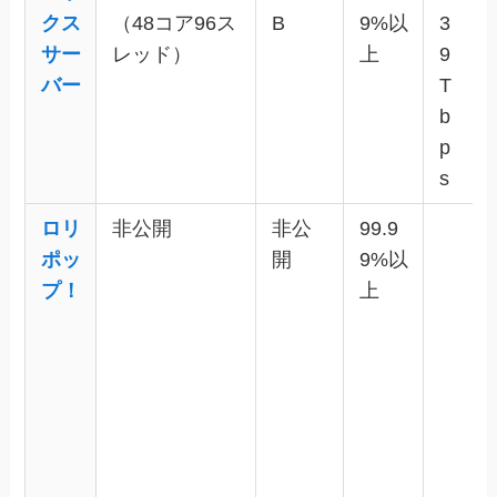
クス
（48コア96ス
B
9%以
3
サー
レッド）
上
9
バー
T
b
p
s
ロリ
非公開
非公
99.9
ポッ
開
9%以
プ！
上