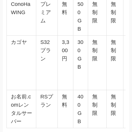
ConoHa
プレ
無
50
無
無
✕
WING
ミア
料
0
制
制
ム
G
限
限
B
カゴヤ
S32
3,3
30
無
無
✕
プラ
00
0
制
制
ン
円
G
限
限
B
お名前.c
RSプ
無
40
無
無
✕
omレン
ラン
料
0
制
制
タルサー
G
限
限
バー
B