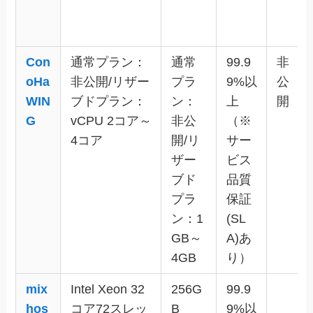
Con
通常プラン：
通常
99.9
非
oHa
非公開/リザー
プラ
9%以
公
WIN
ブドプラン：
ン：
上
開
G
vCPU 2コア～
非公
（※
4コア
開/リ
サー
ザー
ビス
ブド
品質
プラ
保証
ン：1
(SL
GB～
A)あ
4GB
り）
mix
Intel Xeon 32
256G
99.9
hos
コア72スレッ
B
9%以