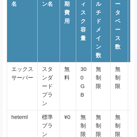
名
ン名
期
ィ
ル
ー
a
費
ス
チ
タ
ri
用
ク
ド
ベ
a
容
メ
ー
D
量
イ
ス
B
ン
数
数
エックス
スタ
無
30
無
無
✕
サーバー
ンダ
料
0
制
制
ード
G
限
限
プラ
B
ン
heteml
標準
¥0
無
無
無
✕
プラ
制
制
制
ン
限
限
限