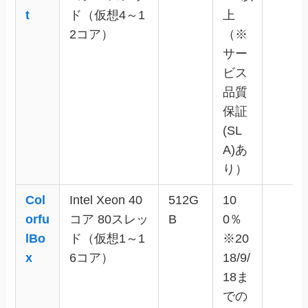
t
ド（仮想4～1
上
2コア）
（※
サー
ビス
品質
保証
(SL
A)あ
り）
Col
Intel Xeon 40
512G
10
orfu
コア 80スレッ
B
0％
lBo
ド（仮想1～1
※20
x
6コア）
18/9/
18ま
での