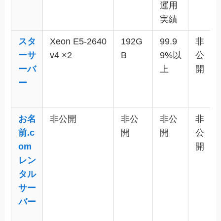
運用
実績
スタ
Xeon E5-2640
192G
99.9
非
ーサ
v4 ×2
B
9%以
公
ーバ
上
開
ー
お名
非公開
非公
非公
非
前.c
開
開
公
om
開
レン
タル
サー
バー