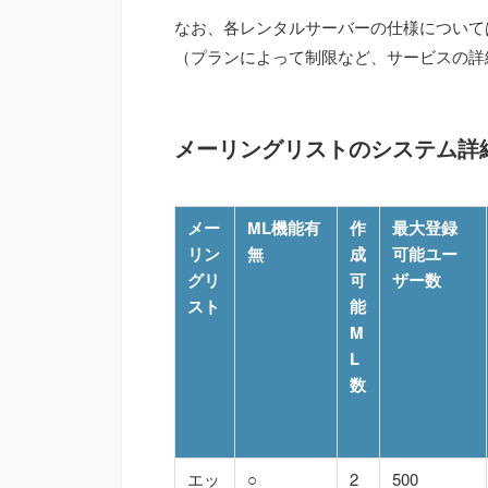
なお、各レンタルサーバーの仕様について
（プランによって制限など、サービスの詳
メーリングリストのシステム詳
メー
ML機能有
作
最大登録
リン
無
成
可能ユー
グリ
可
ザー数
スト
能
M
L
数
エッ
○
2
500