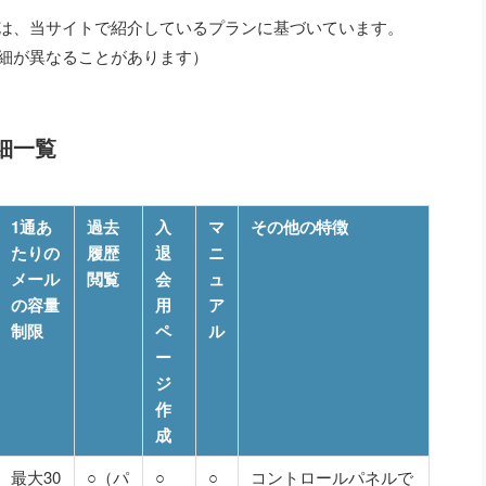
は、当サイトで紹介しているプランに基づいています。
細が異なることがあります）
細一覧
1通あ
過去
入
マ
その他の特徴
たりの
履歴
退
ニ
メール
閲覧
会
ュ
の容量
用
ア
制限
ペ
ル
ー
ジ
作
成
最大30
○（パ
○
○
コントロールパネルで