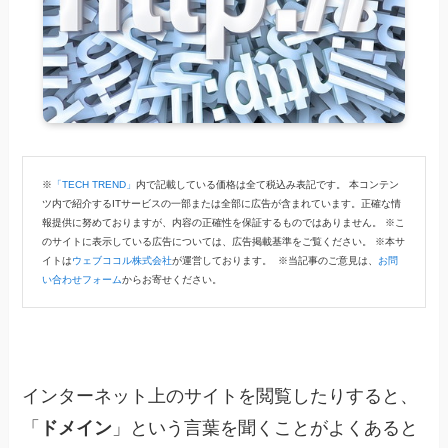
※
「TECH TREND」
内で記載している価格は全て税込み表記です。 本コンテン
ツ内で紹介するITサービスの一部または全部に広告が含まれています。正確な情
報提供に努めておりますが、内容の正確性を保証するものではありません。 ※こ
のサイトに表示している広告については、広告掲載基準をご覧ください。 ※本サ
イトは
ウェブココル株式会社
が運営しております。 ※当記事のご意見は、
お問
い合わせフォーム
からお寄せください。
インターネット上のサイトを閲覧したりすると、
「
ドメイン
」という言葉を聞くことがよくあると